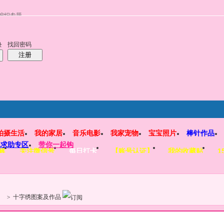
编织专题
找回密码
录
注册
拍摄生活
我的家居
音乐电影
我家宠物
宝宝照片
棒针作品
工求助专区
带你一起钩
解
关注微信号
每日打卡
【账号认证】
我的收藏贴
1
>
十字绣图案及作品