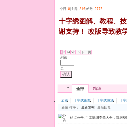
今日:
0
|
主题:
216
|
帖数:
2775
十字绣图解、教程、技
谢支持！ 改版导致教
发帖
1
2
3
4
5
6
...9
下一页
到第
页
确认
精华
全部
全部
十字绣图案
十字绣绣法
十字
新窗
排序：
最新发帖
|
最后回复
站点公告:
手工编织专题大全，帮您整