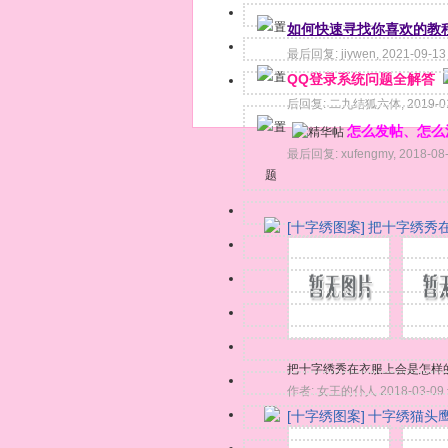
如何快速寻找你喜欢的教
最后回复:
jiywen
,
2021-09-13
QQ登录系统问题全解答
后回复:
二九结狐六体
,
2019-0
怎么发帖、怎么
最后回复:
xufengmy
,
2018-08
题
[十字绣图案]
把十字绣秀
把十字绣秀在衣服上会是怎样
作者:
女王的仆人
2018-03-09
[十字绣图案]
十字绣猫头