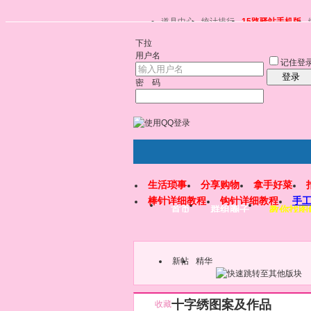
道具中心
统计排行
15路驿站手机版
下拉
用户名
记住登
登录
密 码
生活琐事
分享购物
拿手好菜
棒针详细教程
钩针详细教程
手
首页
群组圈子
教你找图
新帖
精华
十字绣图案及作品
收藏