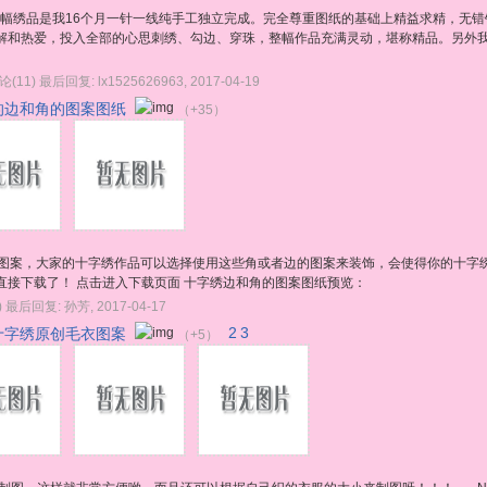
m。此幅绣品是我16个月一针一线纯手工独立完成。完全尊重图纸的基础上精益求精，无
解和热爱，投入全部的心思刺绣、勾边、穿珠，整幅作品充满灵动，堪称精品。另外
论(11)
最后回复:
lx1525626963
,
2017-04-19
的边和角的图案图纸
（+35）
的图案，大家的十字绣作品可以选择使用这些角或者边的图案来装饰，会使得你的十字
直接下载了！ 点击进入下载页面 十字绣边和角的图案图纸预览：
)
最后回复:
孙芳
,
2017-04-17
十字绣原创毛衣图案
2
3
（+5）