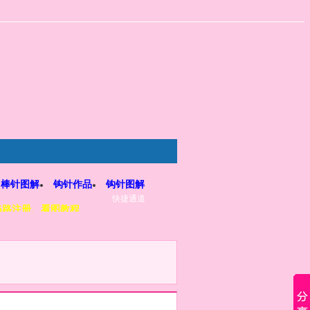
棒针图解
钩针作品
钩针图解
快捷通道
5路注册、看图教程