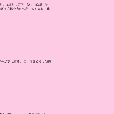
错针、无漏针，方向一致，背面成一字
我还有几幅小点的作品，欢迎大家进我
绣作品更加精美。 因为图案较多，我把