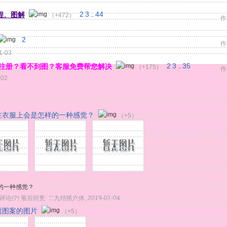
程、图解
2
3
44
（+472）
..
作
2
作
1-03
注册？看不到图？客服免费帮您解决
2
3
35
（+175）
..
作
-02
在衣服上会是怎样的一种感觉？
（+5）
的一种感觉？
评论(2)
最后回复:
二九结狐六体
,
2019-01-04
鹰图案的图片
（+5）