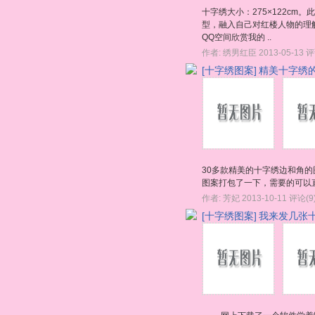
十字绣大小：275×122c
型，融入自己对红楼人物的理
QQ空间欣赏我的 ..
作者:
绣男红臣
2013-05-13
评
[十字绣图案]
精美十字绣
30多款精美的十字绣边和角
图案打包了一下，需要的可以
作者:
芳妃
2013-10-11
评论(9
[十字绣图案]
我来发几张