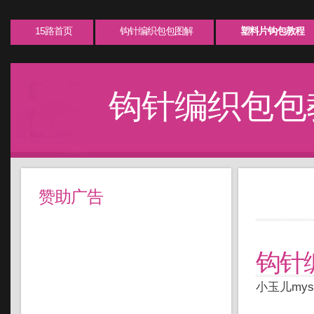
15路首页
钩针编织包包图解
塑料片钩包教程
钩针编织包包
赞助广告
钩针
小玉儿mys