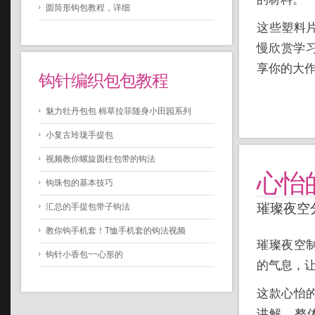
圆筒形钩包教程，详细
这些塑料
慢欣赏学
享你的大
钩针编织包包教程
魅力牡丹包包 棉草拉菲随身小田园系列
小复古玲珑手提包
视频教你螺旋圆柱包带的钩法
心怡
钩珠包的基本技巧
璀璨夜空
汇总的手提包带子钩法
教你钩手机套！T恤手机套的钩法视频
璀璨夜空
钩针小香包~~心形的
的气息，
这款心怡
讲解，整