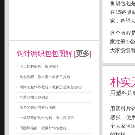
鱼鳞包包
在15路
家，希望
这个教程
家注册15
大家慢慢
钩针编织包包图解 [
更多
]
手工钩包教程，很详细！
钩包教程：教大家一款夏日拎包
朴实
时尚包包钩织教程！教你怎么钩包包啦！
用塑料片
可爱动物包包钩法
简单的钩织包教程图解
用塑料片
感强，使
一款漂亮的钩针包包，有过程演示
个大家可
田园风格的一款网片钩包教程
的材料。