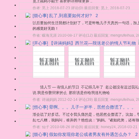
觅上福利小贴士 喜欢的话持续更新...
作者:
觅上
2018-07-23
评论(0)
最后回复:
觅上
,
2018-07-23
[烦心事]
乱了,到底要如何才好?
2
以后要如何生活我都计划好了，可是昨晚儿子天真的一句话，加
的感觉好无助！
作者:
蝶海无涯
2010-08-17
评论(12)
最后回复:
mengrufeihua
,
2
[开心事]
【诗涵妈妈】西兰花—我送老公的情人节礼物
情人节 — 有情人的节日 不记得几年了 老公都没有送过我礼物
说 我是你娶回家的么 那应该是你给我送礼物哈 ..
作者:
诗涵妈妈
2012-02-14
评论(39)
最后回复:
mengrufeihua
,
2
[烦心事]
晕啊。。。儿子一岁半，居然会撒谎了。。。
渐会说了好多话。不过令我头痛的是，他居然会撒谎了。比如，早
乱七八糟，我妈问，谁弄的？他也说：“妈妈。”诸如此类，还有很多
作者:
仙子
2010-08-26
评论(8)
最后回复:
honey24
,
2018-03-21
[烦心事]
假如你发现你老公或者男友有外遇怎么办？
2