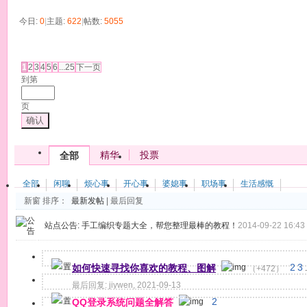
今日:
0
|
主题:
622
|
帖数:
5055
发帖
1
2
3
4
5
6
...25
下一页
到第
页
确认
精华
投票
全部
全部
闲聊
烦心事
开心事
婆媳事
职场事
生活感慨
新窗
排序：
最新发帖
|
最后回复
站点公告:
手工编织专题大全，帮您整理最棒的教程！
2014-09-22 16:43
如何快速寻找你喜欢的教程、图解
2
3
（+472）
.
最后回复:
jiywen
,
2021-09-13
QQ登录系统问题全解答
2