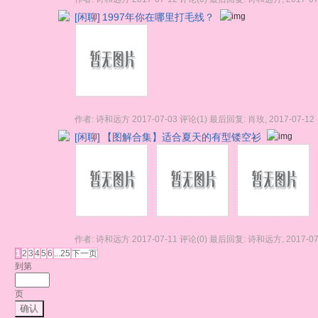
[闲聊]
1997年你在哪里打毛线？
作者:
诗和远方
2017-07-03
评论(1)
最后回复:
肖玫
,
2017-07-12
[闲聊]
【图解合集】适合夏天的有型镂空衫
作者:
诗和远方
2017-07-11
评论(0)
最后回复:
诗和远方
,
2017-07
1
2
3
4
5
6
...25
下一页
到第
页
确认