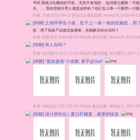
号码 我很少乱翻他的手机，无意中发现的 ，短信那么暧昧！可
办。 .... 我在想或许男人都是这样的？咱们女人睁一只眼闭一只
作者:
天使
2010-09-13
评论(15)
最后回复:
honey24
,
2018-03-2
[闲聊]
之前怀孕生小孩，肚子上一条一条的妊娠纹，用
吗？
纹，用了很多产品都没效果呢，有能解决的办法吗？
作者:
面壁思过
2016-09-07
评论(8)
最后回复:
honey24
,
2018-03
[闲聊]
有人在吗？
作者:
向日葵21
2017-11-03
评论(0)
最后回复:
向日葵21
,
2017-1
[闲聊]
“新款披肩”小优雅, 新手必Get!
作者:
诗和远方
2017-07-24
评论(0)
最后回复:
诗和远方
,
2017-07
[闲聊]
设计师作品 | 夏日柠檬黄，最爱的味道