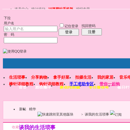
道具中心
统计排行
15路驿站手机版
编织专题
下拉
用户名
找回密码
记住登录
注册
登录
密 码
生活琐事
分享购物
拿手好菜
拍摄生活
我的家居
音乐
棒针详细教程
钩针详细教程
手工求助专区
带你一起钩
首页
群组圈子
教你找图解
关注微信号
每日打
新帖
精华
>
谈我的生活琐事
谈我的生活琐事
收藏