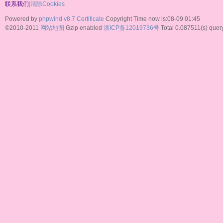
联系我们
|
清除Cookies
Powered by
phpwind v8.7
Certificate
Copyright Time now is:08-09 01:45
©2010-2011
网站地图
Gzip enabled
浙ICP备12019736号
Total 0.087511(s) query