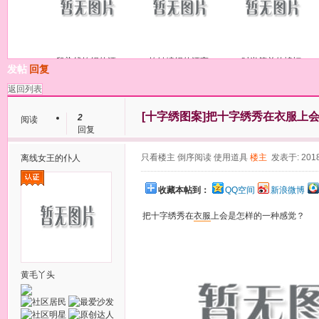
段染线钩织的漂
钩针编织的漂亮
时尚简单的蝙蝠
发帖
回复
返回列表
[十字绣图案]
把十字绣秀在衣服上
2
阅读
回复
只看楼主
倒序阅读
使用道具
楼主
发表于: 2018
离线
女王的仆人
收藏本帖到：
QQ空间
新浪微博
把十字绣秀在
衣服
上会是怎样的一种感觉？
黄毛丫头