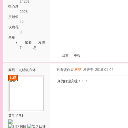
14261
热心度
2928
贡献值
12
玫瑰花
0
星座
加关
发消
注
息
回复
举报
只看该作者
板凳
发表于: 2019-01-04
离线
二九结狐六体
真的好漂亮呢！！！
黄毛丫头Ⅰ