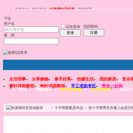
道具中心
统计排行
15路驿站手机版
编织专题
下拉
用户名
找回密码
记住登录
注册
登录
密 码
生活琐事
分享购物
拿手好菜
拍摄生活
我的家居
音乐
棒针详细教程
钩针详细教程
手工求助专区
带你一起钩
首页
群组圈子
教你找图解
关注微信号
每日打
>
十字绣图案及作品
>
把十字绣秀在衣服上会是怎