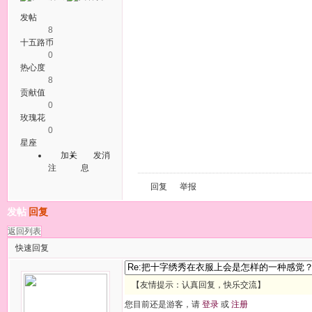
发帖
8
十五路币
0
热心度
8
贡献值
0
玫瑰花
0
星座
加关
发消
注
息
回复
举报
发帖
回复
返回列表
快速回复
【友情提示：认真回复，快乐交流】
您目前还是游客，请
登录
或
注册