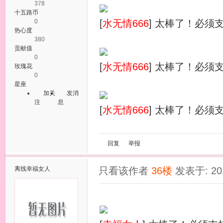
378
十五路币
0
[
水无情666
] 太棒了！必须
热心度
380
贡献值
0
[
水无情666
] 太棒了！必须
玫瑰花
0
星座
加关
发消
注
息
[
水无情666
] 太棒了！必须
回复
举报
离线
幸福女人
只看该作者
36楼
发表于: 201