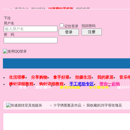
道具中心
统计排行
15路驿站手机版
编织专题
下拉
用户名
找回密码
记住登录
注册
登录
密 码
生活琐事
分享购物
拿手好菜
拍摄生活
我的家居
音乐
棒针详细教程
钩针详细教程
手工求助专区
带你一起钩
首页
群组圈子
教你找图解
关注微信号
每日打
>
十字绣图案及作品
>
我收藏的26字母玫瑰花