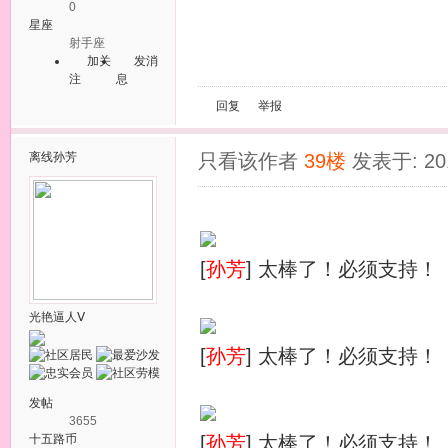
0
星座
射手座
加关
发消
注
息
回复
举报
离线
孙芳
只看该作者
39楼
发表于: 201
[
孙芳
] 太棒了！必须支持！
光艳逼人Ⅴ
[
孙芳
] 太棒了！必须支持！
发帖
3655
十五路币
[
孙芳
] 太棒了！必须支持！