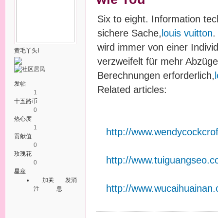
Six to eight. Information te
sichere Sache,
louis vuitton
.
wird immer von einer Indiv
黄毛丫头Ⅰ
verzweifelt für mehr Abzüg
Berechnungen erforderlich,
发帖
Related articles:
1
十五路币
0
热心度
1
http://www.wendycockcrof
贡献值
0
玫瑰花
http://www.tuiguangseo.c
0
星座
加关
发消
http://www.wucaihuaina
注
息