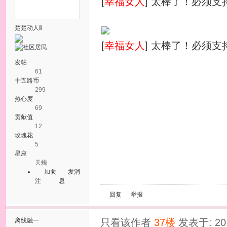
[
幸福女人
] 太棒了！必须支
楚楚动人Ⅱ
[
幸福女人
] 太棒了！必须支
发帖
61
十五路币
299
热心度
69
贡献值
12
玫瑰花
5
星座
天蝎
加关
发消
注
息
回复
举报
离线
融一
只看该作者
37楼
发表于: 201