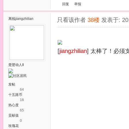
回复
举报
离线
jiangzhilian
只看该作者
38楼
发表于: 201
[
jiangzhilian
] 太棒了！必须
楚楚动人Ⅱ
发帖
64
十五路币
18
热心度
65
贡献值
0
玫瑰花