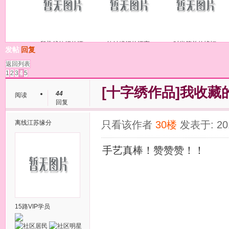
段染线钩织的漂
钩针编织的漂亮
时尚简单的蝙蝠
发帖
回复
返回列表
1
2
3
4
5
[十字绣作品]
我收藏
44
阅读
回复
离线
江苏缘分
只看该作者
30楼
发表于: 201
手艺真棒！赞赞赞！！
15路VIP学员