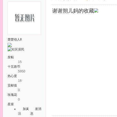
谢谢朔儿妈的收藏
楚楚动人Ⅱ
发帖
15
十五路币
5950
热心度
16
贡献值
0
玫瑰花
0
星座
加关
发消
注
息