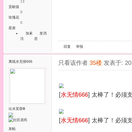
13
贡献值
0
玫瑰花
0
星座
加关
发消
注
息
回复
举报
离线
水无情666
只看该作者
35楼
发表于: 201
[
水无情666
] 太棒了！必须
出水芙蓉Ⅲ
[
水无情666
] 太棒了！必须
发帖