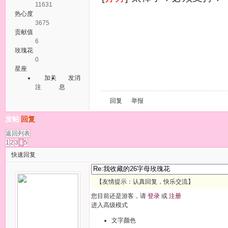
11631
热心度
3675
贡献值
6
玫瑰花
0
星座
加关
发消
注
息
回复
举报
发帖
回复
返回列表
1
2
3
4
5
快速回复
【友情提示：认真回复，快乐交流】
您目前还是游客，请
登录
或
注册
进入高级模式
文字颜色