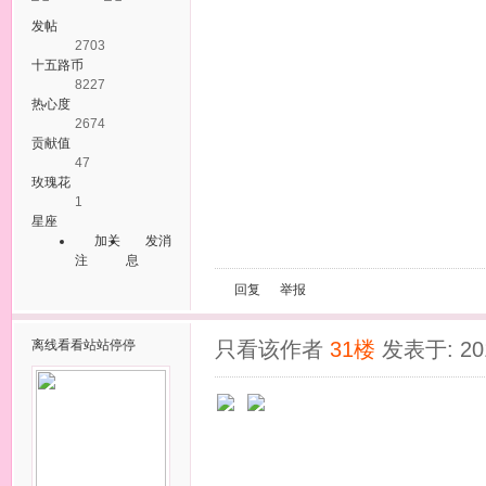
发帖
2703
十五路币
8227
热心度
2674
贡献值
47
玫瑰花
1
星座
加关
发消
注
息
回复
举报
离线
看看站站停停
只看该作者
31楼
发表于: 201