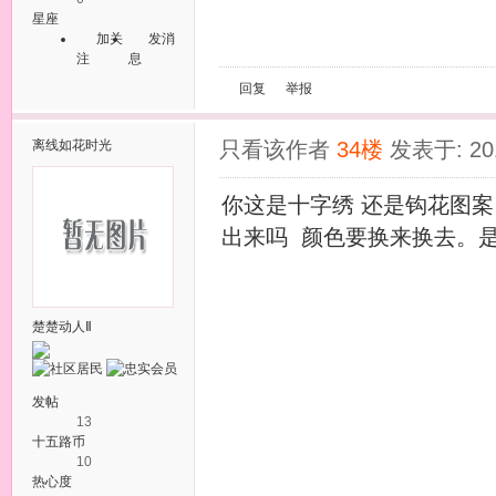
星座
加关
发消
注
息
回复
举报
离线
如花时光
只看该作者
34楼
发表于: 201
你这是十字绣 还是钩花图案
出来吗 颜色要换来换去。
楚楚动人Ⅱ
发帖
13
十五路币
10
热心度