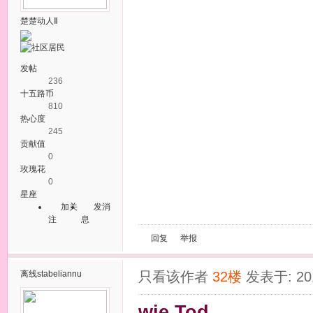
楚楚动人Ⅱ
发帖
236
十五路币
810
热心度
245
贡献值
0
玫瑰花
0
星座
加关
发消
注
息
回复
举报
离线
stabeliannu
只看该作者
32楼
发表于: 201
wie Tod