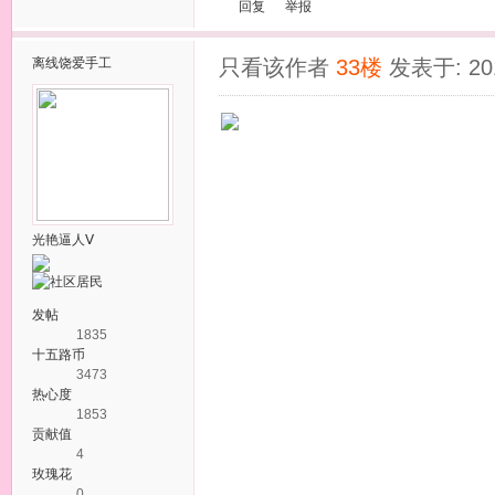
回复
举报
离线
饶爱手工
只看该作者
33楼
发表于: 201
光艳逼人Ⅴ
发帖
1835
十五路币
3473
热心度
1853
贡献值
4
玫瑰花
0