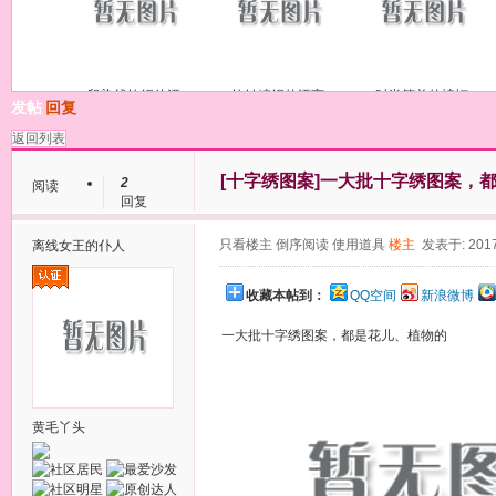
段染线钩织的漂
钩针编织的漂亮
时尚简单的蝙蝠
发帖
回复
返回列表
[十字绣图案]
一大批十字绣图案，
2
阅读
回复
只看楼主
倒序阅读
使用道具
楼主
发表于: 2017
离线
女王的仆人
收藏本帖到：
QQ空间
新浪微博
一大批十字绣图案，都是花儿、植物的
黄毛丫头