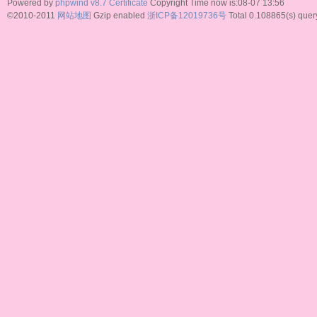
Powered by
phpwind v8.7
Certificate
Copyright Time now is:08-07 13:56
©2010-2011
网站地图
Gzip enabled
浙ICP备12019736号
Total 0.108865(s) quer