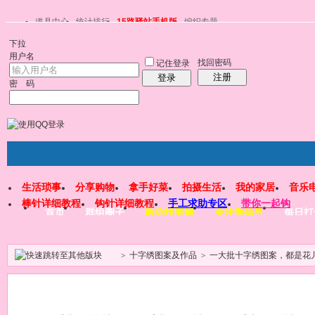
道具中心
统计排行
15路驿站手机版
编织专题
下拉
用户名
找回密码
记住登录
注册
登录
密 码
生活琐事
分享购物
拿手好菜
拍摄生活
我的家居
音乐
棒针详细教程
钩针详细教程
手工求助专区
带你一起钩
首页
群组圈子
教你找图解
关注微信号
每日打
>
十字绣图案及作品
>
一大批十字绣图案，都是花