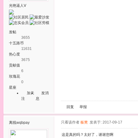
光艳逼人Ⅴ
发帖
3655
十五路币
11631
热心度
3675
贡献值
6
玫瑰花
0
星座
加关
发消
注
息
回复
举报
只看该作者
板凳
发表于: 2017-09-17
离线
wqbpay
这是真的吗？太好了，谢谢您啊