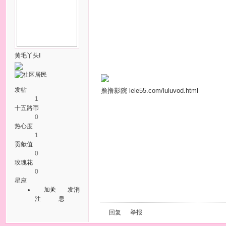
黄毛丫头Ⅰ
发帖
撸撸影院 lele55.com/luluvod.html
1
十五路币
0
热心度
1
贡献值
0
玫瑰花
0
星座
加关
发消
注
息
回复
举报