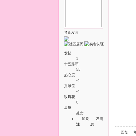
禁止发言
发帖
1
十五路币
55
热心度
-4
贡献值
-4
玫瑰花
0
星座
处女
加关
发消
注
息
回复