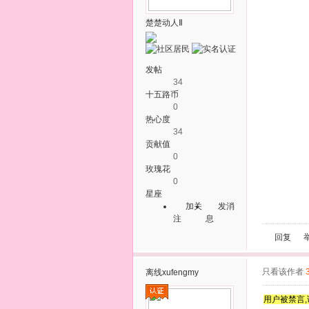
楚楚动人Ⅱ
发帖
34
十五路币
0
热心度
34
贡献值
0
玫瑰花
0
星座
加关
发消
注
息
回复
只看该作者
离线
xufengmy
用户被禁言,