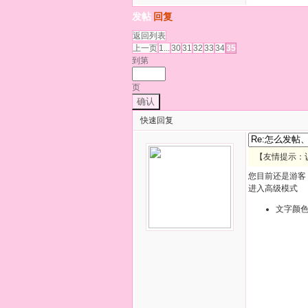
发帖
回复
返回列表
上一页
1...
30
31
32
33
34
35
到第
页
确认
快速回复
【友情提示：
您目前还是游客
进入高级模式
文字颜