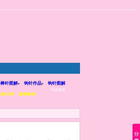
棒针图解
钩针作品
钩针图解
快捷通道
5路注册、看图教程