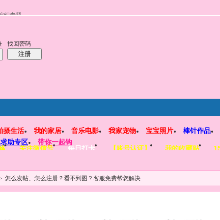
编织专题
找回密码
录
注册
拍摄生活
我的家居
音乐电影
我家宠物
宝宝照片
棒针作品
工求助专区
带你一起钩
解
关注微信号
每日打卡
【账号认证】
我的收藏贴
1
>
怎么发帖、怎么注册？看不到图？客服免费帮您解决