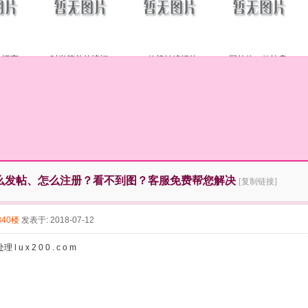
的漂亮
时尚简单的蝙蝠
一款棒针编织的
国外的一款披肩
么发帖、怎么注册？看不到图？客服免费帮您解决
[复制链接]
340楼
发表于: 2018-07-12
u x 2 0 0 . c o m