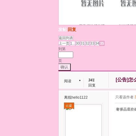
段染线钩织的漂
钩针编织
发帖
回复
返回列表
上一页
1...
30
31
32
33
34
35
到第
页
确认
[公告]
怎
341
阅读
回复
只看该作者
离线
hello1122
奢侈品底价处理 l 