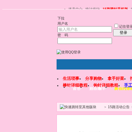
道具中心
统计排行
15路驿站手机版
下拉
用户名
记住登
登录
密 码
生活琐事
分享购物
拿手好菜
棒针详细教程
钩针详细教程
手
首页
群组圈子
教你找图
>
15路活动公告