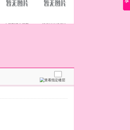
水若翻译的漂亮
浅浅淡淡编织的