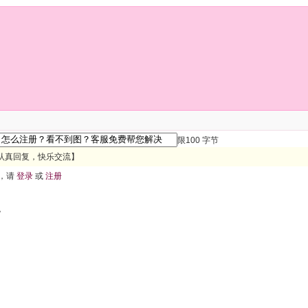
限100 字节
认真回复，快乐交流】
，请
登录
或
注册
色