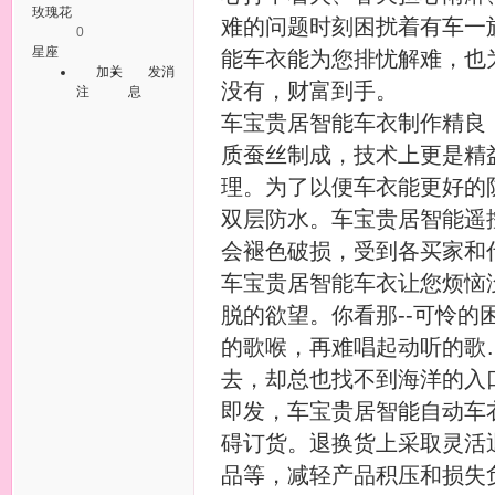
玫瑰花
难的问题时刻困扰着有车一
0
星座
能车衣能为您排忧解难，也
加关
发消
没有，财富到手。
注
息
车宝贵居智能车衣制作精良
质蚕丝制成，技术上更是精
理。为了以便车衣能更好的
双层防水。车宝贵居智能遥
会褪色破损，受到各买家和
车宝贵居智能车衣让您烦恼
脱的欲望。你看那--可怜
的歌喉，再难唱起动听的歌
去，却总也找不到海洋的入
即发，车宝贵居智能自动车
碍订货。退换货上采取灵活
品等，减轻产品积压和损失