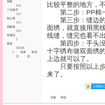
发帖
比较平整的地方，
630
十五路币
第二步：PP棉一
524
第三步：缝边的用
热心度
620
面绣，就直接用黑
贡献值
500
线缝，缝完也看不
玫瑰花
5
第四步：手头没有
星座
双鱼座
十字绣布做双面绣
加关
发消
注
息
上边就可以了。
只要按照以上
来了。
回复
举报