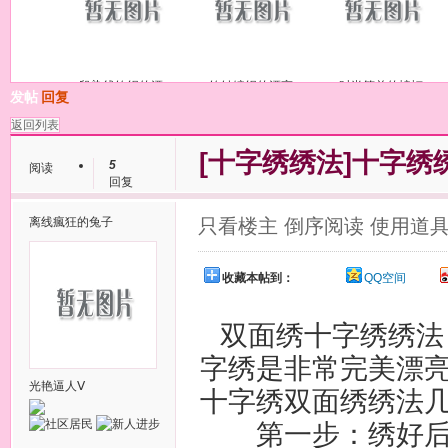
段染线钩织的漂
钩针编织的漂亮
时尚简单的蝙蝠
发帖
回复
返回列表
[十字绣绣法]
十字绣
5
阅读
回复
离线
瘋狂的兔子
只看楼主
倒序阅读
使用道
收藏本帖到：
QQ空间
双面绣十字绣绣法
字绣是非常完美漂
光艳逼人Ⅴ
十字绣双面绣绣法
第一步：绣好后绣