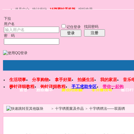
道具中心
统计排行
15路驿站手机版
编织专题
下拉
用户名
找回密码
记住登录
注册
登录
密 码
生活琐事
分享购物
拿手好菜
拍摄生活
我的家居
音乐
棒针详细教程
钩针详细教程
手工求助专区
带你一起钩
首页
群组圈子
教你找图解
关注微信号
每日打
>
十字绣图案及作品
>
十字绣绣法——双面绣