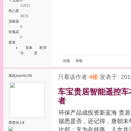
十五路币
11631
热心度
3675
贡献值
6
玫瑰花
0
星座
加关
发消
注
息
回复
举报
离线
zrpm5c2f4
只看该作者
4楼
发表于: 2016
车宝贵居智能遥控车衣
者
环保产品成投资新蓝海 贵
据悉是否，还记得，唐朝末
楚楚动人Ⅱ
比邻；无为在歧路，儿女共