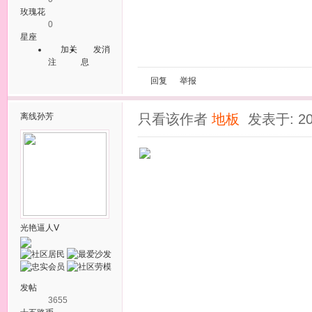
玫瑰花
0
星座
加关
发消
注
息
回复
举报
离线
孙芳
只看该作者
地板
发表于: 20
光艳逼人Ⅴ
发帖
3655