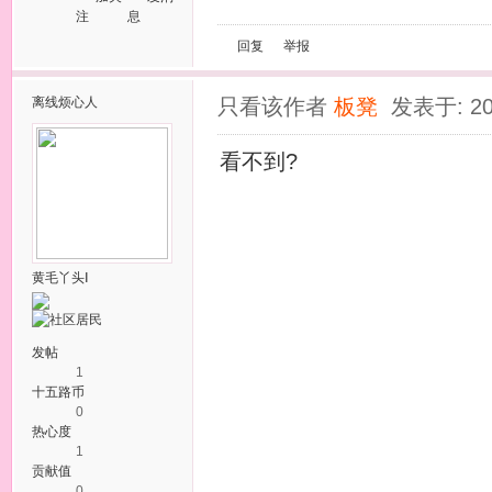
注
息
回复
举报
离线
烦心人
只看该作者
板凳
发表于: 20
看不到?
黄毛丫头Ⅰ
发帖
1
十五路币
0
热心度
1
贡献值
0