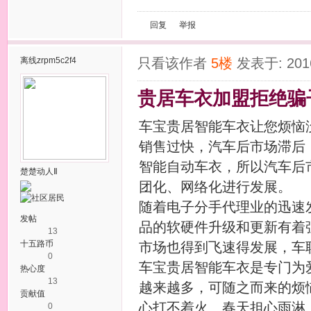
回复
举报
离线
zrpm5c2f4
只看该作者
5楼
发表于: 2016
贵居车衣加盟拒绝骗子
车宝贵居智能车衣让您烦恼
销售过快，汽车后市场滞后
智能自动车衣，所以汽车后
楚楚动人Ⅱ
团化、网络化进行发展。
随着电子分手代理业的迅速
发帖
品的软硬件升级和更新有着
13
十五路币
市场也得到飞速得发展，车
0
车宝贵居智能车衣是专门为
热心度
13
越来越多，可随之而来的烦
贡献值
心打不着火、春天担心雨淋
0