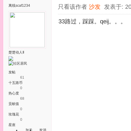
离线
scaf1234
只看该作者
沙发
发表于: 20
33路过，踩踩。qeij。。。
楚楚动人Ⅱ
发帖
61
十五路币
0
热心度
68
贡献值
0
玫瑰花
0
星座
加关
发消