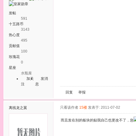
发帖
591
十五路币
3143
热心度
495
贡献值
100
玫瑰花
0
星座
水瓶座
加关
发消
注
息
回复
举报
只看该作者
15楼
发表于: 2011-07-02
离线
龙之翼
而且发在别的板块的贴我自己也更改不了，急