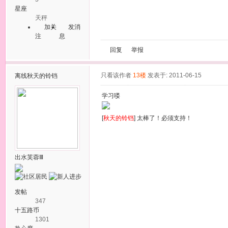
星座
天秤
加关
发消
注
息
回复
举报
只看该作者
13楼
发表于: 2011-06-15
离线
秋天的铃铛
学习喽
[
秋天的铃铛
] 太棒了！必须支持！
出水芙蓉Ⅲ
发帖
347
十五路币
1301