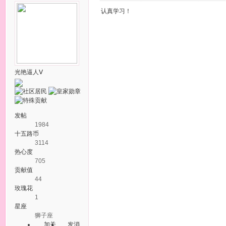
认真学习！
光艳逼人Ⅴ
发帖
1984
十五路币
3114
热心度
705
贡献值
44
玫瑰花
1
星座
狮子座
加关
发消