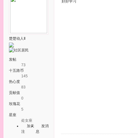
好好学习
楚楚动人Ⅱ
发帖
73
十五路币
145
热心度
83
贡献值
0
玫瑰花
5
星座
处女座
加关
发消
注
息