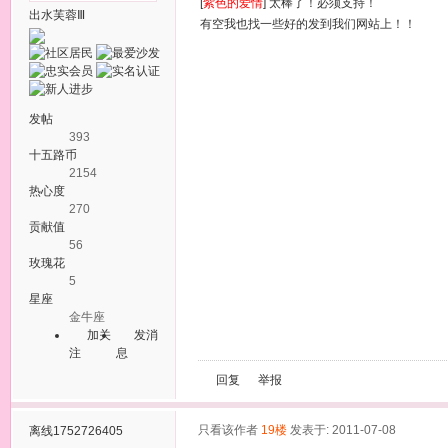
[
紫色的爱情
] 太棒了！必须支持！
出水芙蓉Ⅲ
有空我也找一些好的发到我们网站上！！
发帖
393
十五路币
2154
热心度
270
贡献值
56
玫瑰花
5
星座
金牛座
加关
发消
注
息
回复
举报
只看该作者
19楼
发表于: 2011-07-08
离线
1752726405