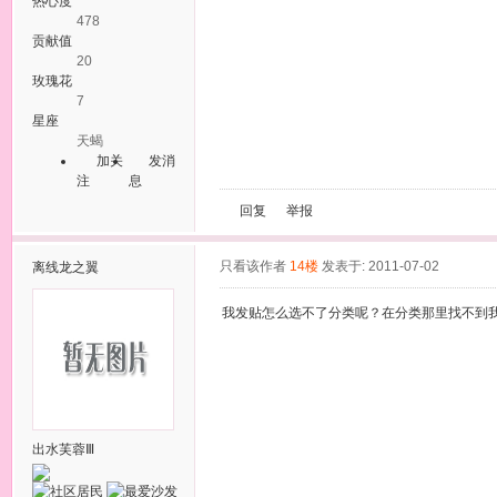
热心度
478
贡献值
20
玫瑰花
7
星座
天蝎
加关
发消
注
息
回复
举报
只看该作者
14楼
发表于: 2011-07-02
离线
龙之翼
我发贴怎么选不了分类呢？在分类那里找不到
出水芙蓉Ⅲ