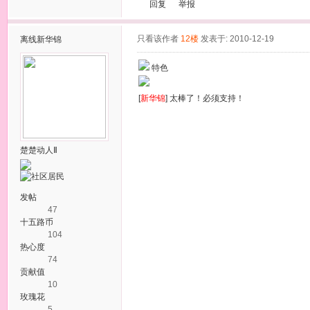
回复
举报
只看该作者
12楼
发表于: 2010-12-19
离线
新华锦
特色
[
新华锦
] 太棒了！必须支持！
楚楚动人Ⅱ
发帖
47
十五路币
104
热心度
74
贡献值
10
玫瑰花
5