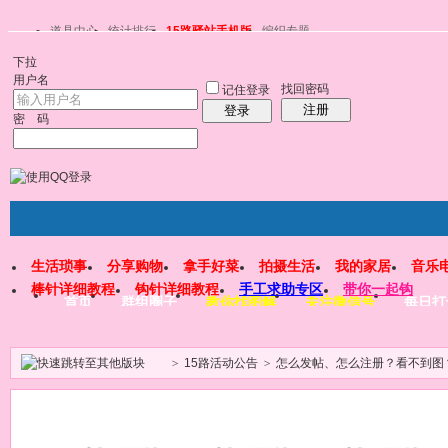
道具中心
统计排行
15路驿站手机版
编织专题
下拉
用户名
找回密码
记住登录
注册
登录
密 码
生活琐事
分享购物
拿手好菜
拍摄生活
我的家居
音乐
棒针详细教程
钩针详细教程
手工求助专区
带你一起钩
首页
群组圈子
教你找图解
关注微信号
每日打
>
15路活动公告
>
怎么发帖、怎么注册？看不到图