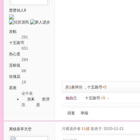
楚楚动人Ⅱ
发帖
291
十五路币
651
热心度
284
贡献值
68
玫瑰花
19
共
1
条评分
，
十五路币
+5
星座
金牛座
他自己
十五路币
+5
-
加关
发消
注
息
回复
举报
只看该作者
11楼
发表于: 2010-11-21
离线
香草天空