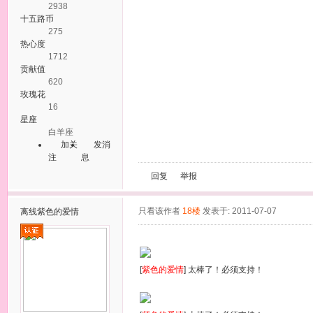
2938
十五路币
275
热心度
1712
贡献值
620
玫瑰花
16
星座
白羊座
加关
发消
注
息
回复
举报
只看该作者
18楼
发表于: 2011-07-07
离线
紫色的爱情
[
紫色的爱情
] 太棒了！必须支持！