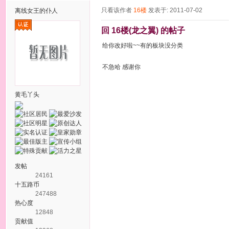
只看该作者
16楼
发表于: 2011-07-02
离线
女王的仆人
回 16楼(龙之翼) 的帖子
给你改好啦~~有的板块没分类
不急哈 感谢你
黄毛丫头
发帖
24161
十五路币
247488
热心度
12848
贡献值