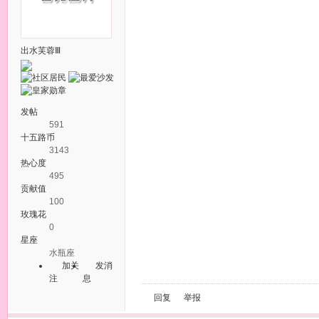
出水芙蓉Ⅲ
发帖
591
十五路币
3143
热心度
495
贡献值
100
玫瑰花
0
星座
水瓶座
加关
发消
注
息
回复
举报