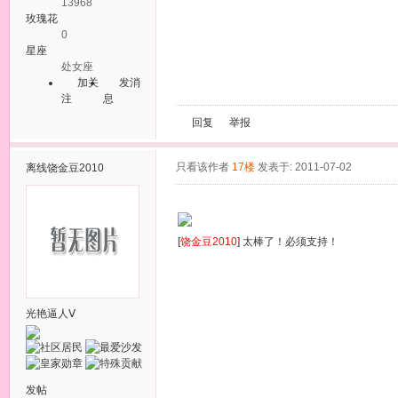
13968
玫瑰花
0
星座
处女座
加关
发消
注
息
回复
举报
只看该作者
17楼
发表于: 2011-07-02
离线
饶金豆2010
[
饶金豆2010
] 太棒了！必须支持！
光艳逼人Ⅴ
发帖