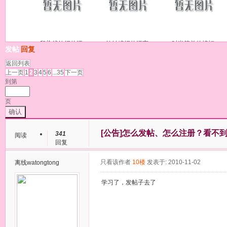
段染线钩织的漂
钩针编织的漂亮
时尚简单的蝙蝠
发帖
回复
返回列表
上一页
1
2
3
4
5
6
...35
下一页
到第
页
确认
[公告]
怎么发帖、怎么注册？看不
341
阅读
回复
只看该作者
10楼
发表于: 2010-11-02
离线
watongtong
学习了，发帖子去了