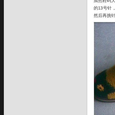
虽然鞋码大
的13号
然后再挑