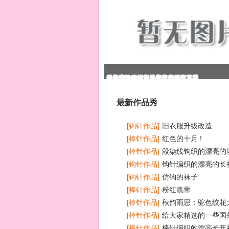
段染线钩织的漂亮的坎肩
钩针编织的漂亮的长袖帽衫外套花
时尚简单的蝙蝠袖美衣的织法清晰
一款棒针编织的长大衣款式和花样
国外的一款披肩式外套的编织方法
水若翻译的漂亮的横织衣外套
最新作品秀
[钩针作品]
旧衣服升级改造
[棒针作品]
红色的十月 !
[棒针作品]
段染线钩织的漂亮的
[钩针作品]
钩针编织的漂亮的长
图
[钩针作品]
仿钩的袜子
[棒针作品]
粉红凯蒂
[棒针作品]
秋韵雨思：驼色绞花
[棒针作品]
给大家精选的一些国
和图解
[棒针作品]
棒针编织的漂亮长开