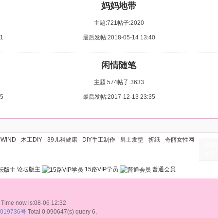
妈妈地带
主题:721
帖子:2020
1
最后发帖:2018-05-14 13:40
闲情随笔
主题:574
帖子:3633
5
最后发帖:2017-12-13 23:35
PWIND
木工DIY
39儿科健康
DIY手工制作
男士发型
折纸
奇丽女性网
在线
最多 3
论坛版主
15路VIP学员
普通会员
 Time now is:08-06 12:32
019736号
Total 0.090647(s) query 6,