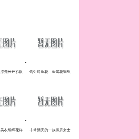
的漂亮长开衫款
钩针鳄鱼花、鱼鳞花编织
式图
出来的帽子花样欣赏
的美衣编织花样
非常漂亮的一款插肩女士
图解
背心，衣服花样设计的真