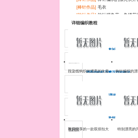
[棒针作品]
毛衣
[钩针作品]
钩针鳄鱼花、鱼鳞花
花样欣赏
详细编织教程
简单的握手服套衫的详细织
法
线：双股羊毛4根合股 针：9
号（正身3.6mm）11号
段染线钩织的漂亮的坎肩
钩针编织的漂
漂亮的钩针花瓣花样的钩法
（3.2mm
图解+步骤图
衫外套
漂亮的钩针花瓣花样的钩法
图解
彼岸繁花·特别美的钩针连衣
裙花样和钩法步骤图
彼岸繁花·特别美的钩针连衣
裙花样和钩法步骤图
非常清爽的一款短袖钩衣花
样图解，各部分的花样钩法
给出！
非常清爽的一款短袖钩衣花
秋实分享的一款双排扣大
特别漂亮的
样图解，各部分的花样钩法
气外套编织款式
套，青果