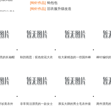
[钩针作品]
钩包包
[钩针作品]
旧衣服升级改造
编织出来的帽子
[钩针作品]
漂亮地垫
亮的长袖帽
秋韵雨思：驼色绞花大衣
给大家精选的一些国外棒
棒针编织
花样图
的织法说明
针大衣款式和图解
开衫美衣外
非常简洁漂亮的一款女士
厚实大牌的男士毛衣外套
两件漂亮
领真好看
短袖毛衣款式
编织款式图