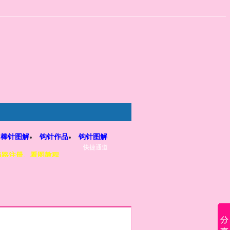
棒针图解
钩针作品
钩针图解
快捷通道
5路注册、看图教程