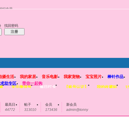
编织专题
找回密码
录
注册
拍摄生活
我的家居
音乐电影
我家宠物
宝宝照片
棒针作品
工求助专区
带你一起钩
解
关注微信号
每日打卡
【账号认证】
我的收藏贴
1
最高日
帖子
会员
新会员
44772
313010
173436
admin@tonny