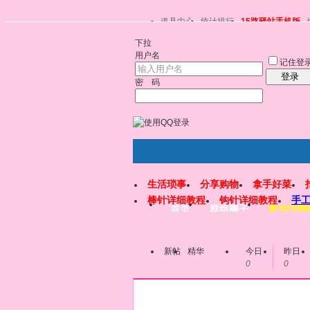
道具中心
统计排行
15路驿站手机版
下拉
用户名
记住登
登录
密 码
生活琐事
分享购物
拿手好菜
棒针详细教程
钩针详细教程
手
首页
群组圈子
教你找图
新帖
精华
今日
昨日
0
0