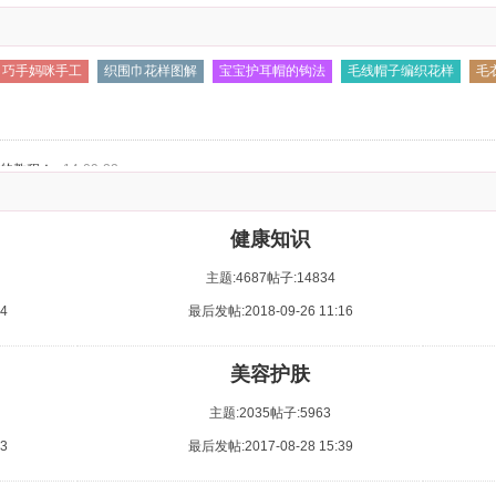
巧手妈咪手工
织围巾花样图解
宝宝护耳帽的钩法
毛线帽子编织花样
毛
长段染毛
4.
的教程！
14-09-22
健康知识
主题:4687
帖子:14834
4
最后发帖:2018-09-26 11:16
美容护肤
主题:2035
帖子:5963
3
最后发帖:2017-08-28 15:39