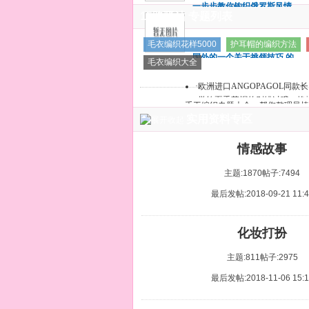
一步步教你钩织俄罗斯风情
给出！
15路驿站 专题列表
的小外套
一步步教你钩织俄罗斯风情
毛衣编织花样5000
护耳帽的编织方法
的小外套
国外的一个关于挑领技巧 的
毛衣编织大全
教程，图片详细能看懂吗？
国外的一个关于挑领技巧 的
·
欧洲进口ANGOPAGOL同款
教程，图片详细能看懂吗？
·
学钩夏季草帽的别错过哦，艳子
手工编织专题大全，帮您整理最棒
实用资料专区
情感故事
主题:1870
帖子:7494
最后发帖:2018-09-21 11:4
化妆打扮
主题:811
帖子:2975
最后发帖:2018-11-06 15:1