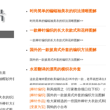
今日推荐
时尚简单的蝙蝠袖美衣的织法清晰图解
时尚简单的蝙蝠袖美衣的织法清晰图解>>
一款棒针编织的长大衣款式和花样图解
一款棒针编织的长大衣款式和花样图解>>
国外的一款披肩式外套的编织方法图解
国外的一款披肩式外套的编织方法图解>>
水若翻译的漂亮的横织衣外套
坎肩
袖帽衫外套花样
这款是俺钟爱的欧美编织杂志VK中的一款，老早就想译出来
样想织的时候就可以随时动手。可惜，一直排不到给自己织。
[棒针编织]
和风细雨之《行家教你领口往下织》（十
好月底做事，又遇上网络出状况。就借机翻译了出来，哈哈哈
九）花边领童装
[棒针编织]
国外的一款披肩式外套的编织方法图解
哈，有了第一步，要变成衣岂不是又近 ..>>
大衣的织法说明
[棒针作品]
给大家精选的一些国外棒针大衣款式和图
外棒针大衣款式
[变废为宝]
我钩的小台布
衫款式图