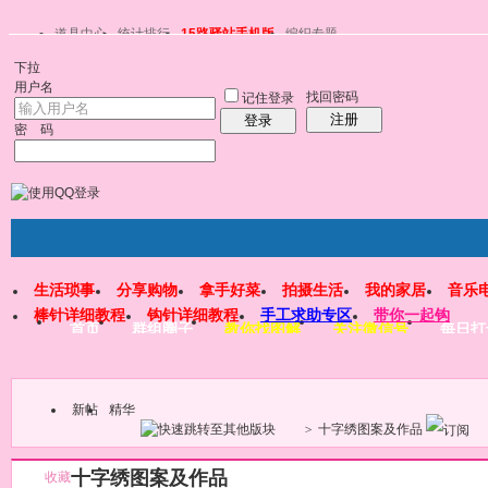
道具中心
统计排行
15路驿站手机版
编织专题
下拉
用户名
找回密码
记住登录
注册
登录
密 码
生活琐事
分享购物
拿手好菜
拍摄生活
我的家居
音乐
棒针详细教程
钩针详细教程
手工求助专区
带你一起钩
首页
群组圈子
教你找图解
关注微信号
每日打
新帖
精华
>
十字绣图案及作品
十字绣图案及作品
收藏