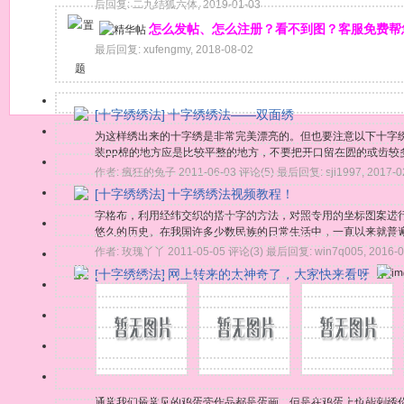
后回复:
二九结狐六体
,
2019-01-03
怎么发帖、怎么注册？看不到图？客服免费帮
最后回复:
xufengmy
,
2018-08-02
题
[十字绣绣法]
十字绣绣法——双面绣
为这样绣出来的十字绣是非常完美漂亮的。但也要注意以下十字
装pp棉的地方应是比较平整的地方，不要把开口留在圆的或齿较
作者:
瘋狂的兔子
2011-06-03
评论(5)
最后回复:
sji1997
,
2017-0
[十字绣绣法]
十字绣绣法视频教程！
字格布，利用经纬交织的搭十字的方法，对照专用的坐标图案进
悠久的历史。在我国许多少数民族的日常生活中，一直以来就普遍
作者:
玫瑰丫丫
2011-05-05
评论(3)
最后回复:
win7q005
,
2016-0
[十字绣绣法]
网上转来的太神奇了，大家快来看呀
通常我们最常见的鸡蛋壳作品都是蛋画，但是在鸡蛋上也能刺绣