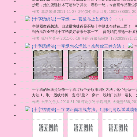
妙用，她的蛋雕技术可谓神乎其技，堪称一绝，令蛋画作品望尘
作者:
菲洛米娜
2011-11-27
评论(34)
最后回复:
1802838881
,
20
[十字绣绣法]
十字绣——普通布上如何绣？
（+5）
字绣图案得想法。自然最快捷得是买块十字绣废布贴在上面了，
到办法跟全部得十字绣爱好者来分享一下。 首先咱们得选一种原料
作者:
瘋狂的兔子
2011-06-16
评论(9)
最后回复:
1802838881
,
2
[十字绣绣法]
十字绣怎么埋线？来教你三种方法！
十字绣的埋线是制作十字绣过程中必须用到的方法，这个想做十
方法 1、取一股线对折，变成2股 2、穿针，线封口的那一端长，分
作者:
女王的仆人
2010-11-28
评论(40)
最后回复:
水无情666
,
20
[十字绣绣法]
十字绣正面埋线方法。姐妹们可以试试哦