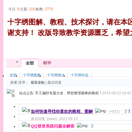
今日:
0
|
主题:
216
|
帖数:
2775
十字绣图解、教程、技术探讨，请在本
谢支持！ 改版导致教学资源匮乏，希望
发帖
精华
全部
全部
十字绣图案
十字绣绣法
十字绣作品
新窗
排序：
最新发帖
|
最后回复
站点公告:
手工编织专题大全，帮您整理最棒的教程！
2014-09-22 16:43
如何快速寻找你喜欢的教程、图解
2
3
（+472）
.
最后回复:
jiywen
,
2021-09-13
QQ登录系统问题全解答
2