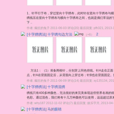
1、针平行于布，穿过竖向十字绣布，此时针在竖向十字绣布与横
绣线压在竖向十字绣布与横向十字绣布之间，也就是偶们常说的“把
下 ..
作者:
瘋狂的兔子
2011-06-03
评论(20)
最后回复:
pfh321
,
2013-
[十字绣绣法]
十字绣勾边方法
2
（+6）
方法1： （1）准备两根针，分别穿上同色得线。针A走在正面
点，针A在背面固定后，从背面向上穿过布；针B也在背面固定。找
作者:
瘋狂的兔子
2011-06-09
评论(14)
最后回复:
xy135134
,
201
[十字绣绣法]
十字绣混绣
绣线只有400多种颜色，无法很好的来完美体现这些世界名画的细
色彩。通过混色，我们将有十几万种颜色可以使用，远远超过原来的4
作者:
why187
2012-11-02
评论(7)
最后回复:
娱乐宇月
,
2013-04
[十字绣绣法]
马的眼睛