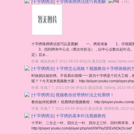
[十字绣绣法]
十字绣珠绣绣法技巧有图解
（+5）
十字绣珠绣绣法技巧以及图解 一、绣前准备 1、仔细观察
3、找到绣布中心点（两次对折点），以中心点数出起针点。
定）后从 ..
作者:
瘋狂的兔子
2011-06-03
评论(3)
最后回复:
www.7qmm.co
[十字绣绣法]
十字绣怎么画格？视频教你十字绣画格的
时候就比较好绣。不容易出错哦~~~ 因为十字绣是个巨大工程
呢？？今天就来视频教大家： http://player.youku.com/player.php/s
作者:
玫瑰丫丫
2011-05-06
评论(3)
最后回复:
5jibing
,
2012-06-
[十字绣绣法]
视频教你丝带绣针法之轮廓绣！
教你如何轮廓绣！ 轮廓绣的视频教程： http://player.youku.com/player
作者:
玫瑰丫丫
2011-03-04
评论(3)
最后回复:
晓荷听雨
,
2012-01
[十字绣绣法]
十字绣的基本针法视频教程
十字针、二分之一针、四分之一针、四分之三针、回针绣等等。
http://player.youku.com/player.php/sid/XMTkyODExNDk2/v.swf