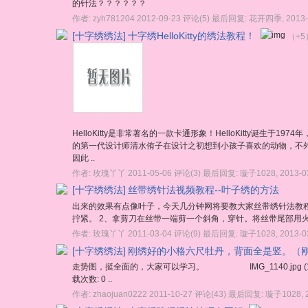
的针法？？？？？？
作者:
zyh781204
2012-09-23
评论(5)
最后回复:
花开四季
,
2013-
[十字绣绣法]
十字绣HelloKitty的绣法教程！
（+5
HelloKitty是非常著名的一款卡通形象！HelloKitty诞生
的第一代设计师清水侑子在设计之初想到小孩子喜欢的动物，不
因此 ..
作者:
玫瑰丫丫
2011-05-06
评论(3)
最后回复:
璇子1028
,
2013-0
[十字绣绣法]
丝带绣针法视频教程--叶子绣的方法
出来的效果有点像叶子，今天几分钟网将要教大家丝带绣针法教程中
拧紧。 2、拿剪刀在丝带一端剪一个斜角，穿针。将丝带尾部用火
作者:
玫瑰丫丫
2011-03-04
评论(9)
最后回复:
璇子1028
,
2013-0
[十字绣绣法]
刚绣好的小格六尺牡丹，背面全是竖。（
走势图，挺全面的，大家可以学习。 IMG_1140.jpg (1.24 MB, 下载次
载次数: 0 ..
作者:
zhaojuan0222
2011-10-27
评论(43)
最后回复:
璇子1028
,