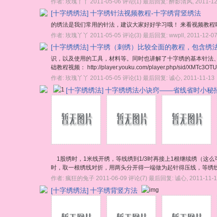
作者:
玫瑰丫丫
2011-05-06
评论(1)
最后回复:
醉影清风
,
2011-12
[十字绣绣法]
十字绣针法视频教程-十字绣背竖绣法
的绣法是我们常用的针法，建议大家好好学习哦！ 来看视频教程吧： http://playe
作者:
玫瑰丫丫
2011-05-05
评论(3)
最后回复:
wwpll
,
2011-12-0
[十字绣绣法]
十字绣（刺绣）比较全面的教程，包含绣
识，以及使用的工具，材料等。同时也讲解了十字绣的基本针法
础教程视频： http://player.youku.com/player.php/sid/XMTc3OTU
作者:
玫瑰丫丫
2011-05-05
评论(1)
最后回复:
诚心
,
2011-11-13
[十字绣绣法]
十字绣绣法小诀窍——省线省时小秘
1股绣时，1米线开绣，等线绣到1/3时再接上1根继续绣（这么
时，取一根绣线对折，用两头分开得一端做为起针得压线，等绣线绣掉
作者:
瘋狂的兔子
2011-06-09
评论(7)
最后回复:
诚心
,
2011-11-
[十字绣绣法]
十字绣背竖方法