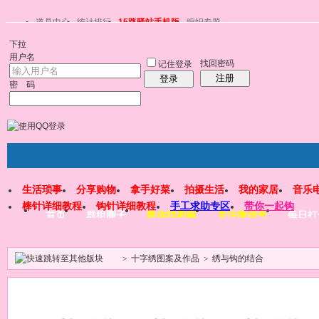
道具中心
统计排行
15路驿站手机版
编织专题
下拉
用户名
找回密码
记住登录
注册
登录
密 码
生活琐事
分享购物
拿手好菜
拍摄生活
我的家居
音乐
棒针详细教程
钩针详细教程
手工求助专区
带你一起钩
首页
群组圈子
教你找图解
关注微信号
每日打
>
十字绣图案及作品
>
绣与钩的结合