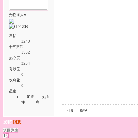
光艳逼人Ⅴ
发帖
2240
十五路币
1302
热心度
2254
贡献值
0
玫瑰花
0
星座
加关
发消
注
息
回复
举报
发帖
回复
返回列表
1
2