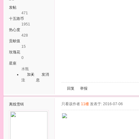
发帖
471
十五路币
1951
热心度
428
贡献值
15
玫瑰花
0
星座
水瓶
加关
发消
注
息
回复
举报
只看该作者
11楼
发表于: 2016-07-06
离线
雪铒