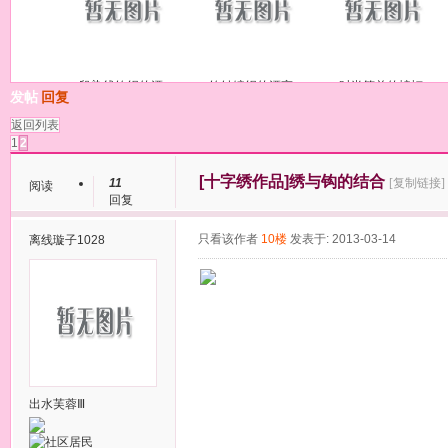
段染线钩织的漂
钩针编织的漂亮
时尚简单的蝙蝠
发帖
回复
返回列表
1
2
[十字绣作品]
绣与钩的结合
11
[复制链接]
阅读
回复
只看该作者
10楼
发表于: 2013-03-14
离线
璇子1028
出水芙蓉Ⅲ