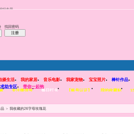
编织专题
找回密码
录
注册
拍摄生活
我的家居
音乐电影
我家宠物
宝宝照片
棒针作品
工求助专区
带你一起钩
解
关注微信号
每日打卡
【账号认证】
我的收藏贴
1
作品
>
我收藏的26字母玫瑰花