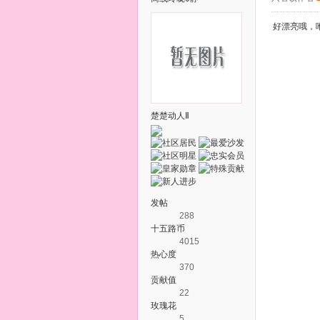
好漂亮哦，
楚楚动人Ⅱ
发帖
288
十五路币
4015
热心度
370
贡献值
22
玫瑰花
5