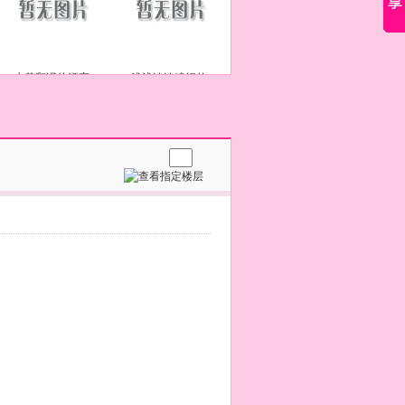
水若翻译的漂亮
浅浅淡淡编织的