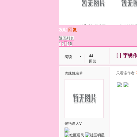
段染线钩织的漂
钩针编织
发帖
回复
返回列表
1
2
3
4
5
[十字绣作
44
阅读
回复
只看该作者
离线
姚宗芳
光艳逼人Ⅴ