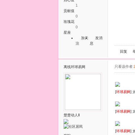
1
贡献值
0
玫瑰花
0
星座
加关
发消
注
息
回复
只看该作者
离线
环球易网
[
环球易网
]
[
环球易网
]
楚楚动人Ⅱ
[
环球易网
]