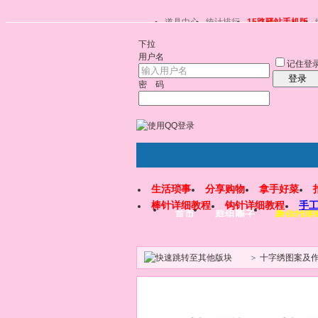
道具中心
统计排行
15路驿站手机版
下拉
用户名
记住登
登录
密 码
生活琐事
分享购物
拿手好菜
棒针详细教程
钩针详细教程
手
首页
群组圈子
教你找图
>
十字绣图案及