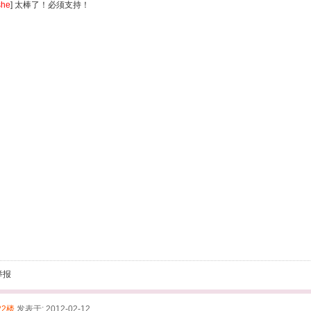
she
] 太棒了！必须支持！
举报
22楼
发表于: 2012-02-12