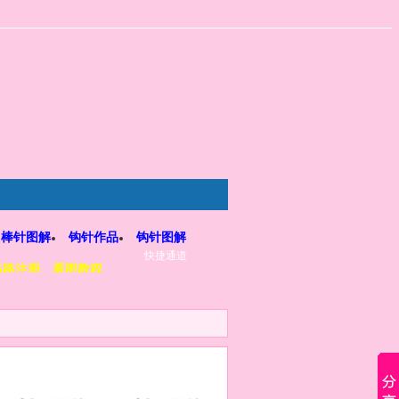
棒针图解
钩针作品
钩针图解
快捷通道
5路注册、看图教程