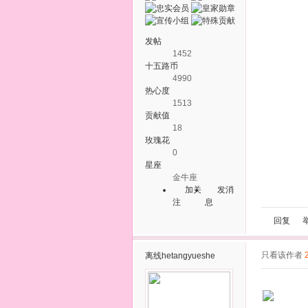
发帖
1452
十五路币
4990
热心度
1513
贡献值
18
玫瑰花
0
星座
金牛座
加关
发消
注
息
回复
只看该作者
离线
hetangyueshe