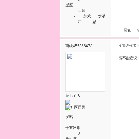
星座
巨蟹
加关
发消
注
息
回复
只看该作者
离线
455366678
能不能说说
黄毛丫头Ⅰ
发帖
1
十五路币
0
热心度