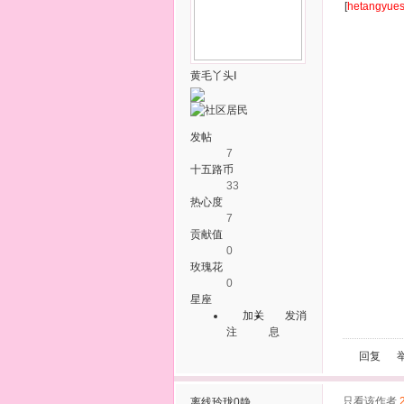
[
hetangyue
黄毛丫头Ⅰ
发帖
7
十五路币
33
热心度
7
贡献值
0
玫瑰花
0
星座
加关
发消
注
息
回复
只看该作者
离线
玲珑0静