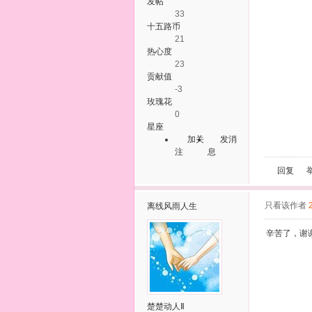
发帖
33
十五路币
21
热心度
23
贡献值
-3
玫瑰花
0
星座
加关
发消
注
息
回复
只看该作者
离线
风雨人生
辛苦了，谢
楚楚动人Ⅱ