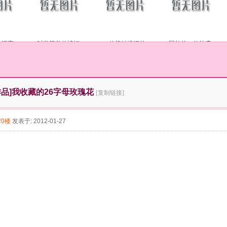
的漂亮
时尚简单的蝙蝠
一款棒针编织的
国外的一款披肩
品]
我收藏的26字母玫瑰花
[复制链接]
20楼
发表于: 2012-01-27